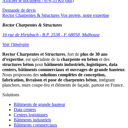
Afficher le document
- 676,55 Ko
(pdf)
Demande de devis
Rector Charpentes & Structures Vos projets, notre expertise
Rector Charpentes & Structures
16 rue de Hirtzbach - B.P. 2538 - F
,
68058
,
Mulhouse
Voir l'itinéraire
Rector Charpentes et Structures
, fort de
plus de 30 ans
d’expertise
, est spécialiste de la
charpente en béton
et des
structures béton
pour
bâtiments industriels, logistiques, data
centers, bâtiments commerciaux et ouvrages de grande hauteur.
Nous proposons des
solutions complètes de conception,
fabrication, livraison et pose de charpentes béton
, intégrant
planchers, murs coupe-feu et éléments de façade, partout en France.
Solutions
Bâtiments de grande hauteur
Data centers
Centres logistiques
Bâtiments industriels
Bâtiments commerciaux