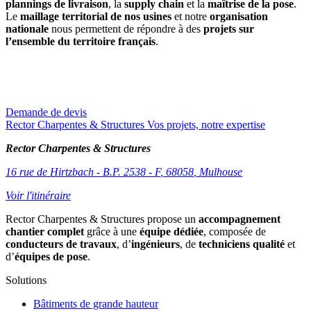
plannings de livraison
, la
supply chain
et la
maîtrise de la pose
.
Le
maillage territorial de nos usines
et notre
organisation
nationale
nous permettent de répondre à des
projets sur
l’ensemble du territoire français
.
Demande de devis
Rector Charpentes & Structures Vos projets, notre expertise
Rector Charpentes & Structures
16 rue de Hirtzbach - B.P. 2538 - F
,
68058
,
Mulhouse
Voir l'itinéraire
Rector Charpentes & Structures propose un
accompagnement
chantier complet
grâce à une
équipe dédiée
, composée de
conducteurs de travaux
, d’
ingénieurs
, de
techniciens qualité
et
d’
équipes de pose
.
Solutions
Bâtiments de grande hauteur