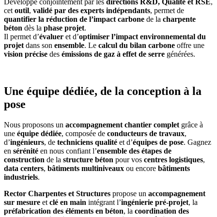
Développé conjointement par les
directions R&D, Qualité et RSE
,
cet
outil
,
validé par des experts indépendants
, permet de
quantifier la réduction de l’impact carbone
de la
charpente
béton
dès la
phase projet
.
Il permet d’
évaluer
et d’
optimiser l’impact environnemental du
projet
dans son
ensemble
. Le
calcul du bilan carbone
offre une
vision précise
des
émissions de gaz à effet de serre
générées.
Une équipe dédiée, de la conception à la
pose
Nous proposons un
accompagnement chantier complet
grâce à
une
équipe dédiée
, composée de
conducteurs de travaux
,
d’
ingénieurs
, de
techniciens qualité
et d’
équipes de pose
. Gagnez
en
sérénité
en nous confiant l’
ensemble des étapes de
construction
de la
structure béton
pour vos
centres logistiques
,
data centers
,
bâtiments multiniveaux
ou encore
bâtiments
industriels
.
Rector Charpentes et Structures
propose un
accompagnement
sur mesure
et
clé en main
intégrant l’
ingénierie pré-projet
, la
préfabrication des éléments en béton
, la
coordination des