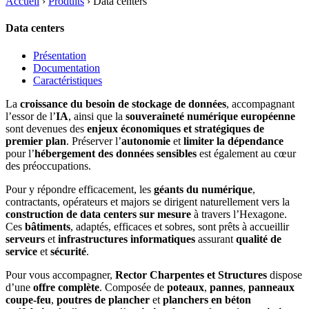
Accueil
›
Produits
›
Data centers
Data centers
Présentation
Documentation
Caractéristiques
La
croissance du besoin de stockage de données
, accompagnant
l’essor de l’
IA
, ainsi que la
souveraineté numérique européenne
sont devenues des
enjeux économiques et stratégiques de
premier plan
. Préserver l’
autonomie
et
limiter la dépendance
pour l’
hébergement des données sensibles
est également au cœur
des préoccupations.
Pour y répondre efficacement, les
géants du numérique
,
contractants, opérateurs et majors se dirigent naturellement vers la
construction de data centers sur mesure
à travers l’Hexagone.
Ces
bâtiments
, adaptés, efficaces et sobres, sont prêts à accueillir
serveurs
et
infrastructures informatiques
assurant
qualité de
service
et
sécurité
.
Pour vous accompagner,
Rector Charpentes et Structures
dispose
d’une
offre complète
. Composée de
poteaux
,
pannes
,
panneaux
coupe-feu
,
poutres de plancher
et
planchers en béton