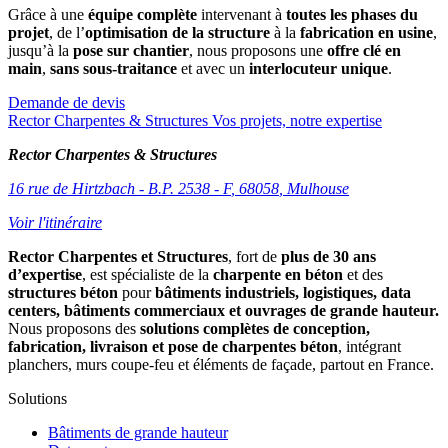
Grâce à une
équipe complète
intervenant à
toutes les phases du
projet
, de l’
optimisation de la structure
à la
fabrication en usine
,
jusqu’à la
pose sur chantier
, nous proposons une
offre clé en
main
,
sans sous-traitance
et avec un
interlocuteur unique
.
Demande de devis
Rector Charpentes & Structures Vos projets, notre expertise
Rector Charpentes & Structures
16 rue de Hirtzbach - B.P. 2538 - F
,
68058
,
Mulhouse
Voir l'itinéraire
Rector Charpentes et Structures
, fort de
plus de 30 ans
d’expertise
, est spécialiste de la
charpente en béton
et des
structures béton
pour
bâtiments industriels, logistiques, data
centers, bâtiments commerciaux et ouvrages de grande hauteur.
Nous proposons des
solutions complètes de conception,
fabrication, livraison et pose de charpentes béton
, intégrant
planchers, murs coupe-feu et éléments de façade, partout en France.
Solutions
Bâtiments de grande hauteur