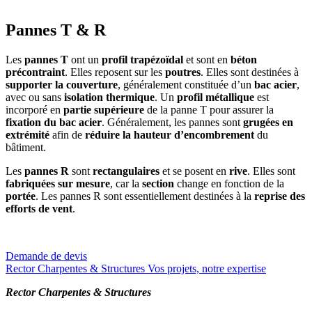
Pannes T & R
Les
pannes T
ont un
profil trapézoïdal
et sont en
béton
précontraint
. Elles reposent sur les
poutres
. Elles sont destinées à
supporter la couverture
, généralement constituée d’un
bac acier
,
avec ou sans
isolation thermique
. Un
profil métallique
est
incorporé en
partie supérieure
de la panne T pour assurer la
fixation du bac acier
. Généralement, les pannes sont
grugées en
extrémité
afin de
réduire la hauteur d’encombrement
du
bâtiment.
Les
pannes R
sont
rectangulaires
et se posent en
rive
. Elles sont
fabriquées sur mesure
, car la
section
change en fonction de la
portée
. Les pannes R sont essentiellement destinées à la
reprise des
efforts de vent
.
Demande de devis
Rector Charpentes & Structures Vos projets, notre expertise
Rector Charpentes & Structures