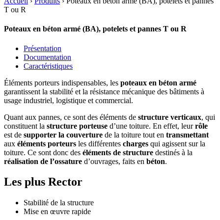
Accueil
›
Produits
›
Poteaux en béton armé (BA), potelets et pannes
T ou R
Poteaux en béton armé (BA), potelets et pannes T ou R
Présentation
Documentation
Caractéristiques
Éléments porteurs indispensables, les
poteaux en béton armé
garantissent la stabilité et la résistance mécanique des bâtiments à
usage industriel, logistique et commercial.
Quant aux pannes, ce sont des éléments de
structure verticaux
, qui
constituent la
structure porteuse
d’une toiture. En effet, leur
rôle
est de
supporter la couverture
de la toiture tout en
transmettant
aux
éléments porteurs
les différentes
charges
qui agissent sur la
toiture. Ce sont donc des
éléments de structure
destinés à la
réalisation de l’ossature
d’ouvrages, faits en
béton
.
Les plus Rector
Stabilité de la structure
Mise en œuvre rapide